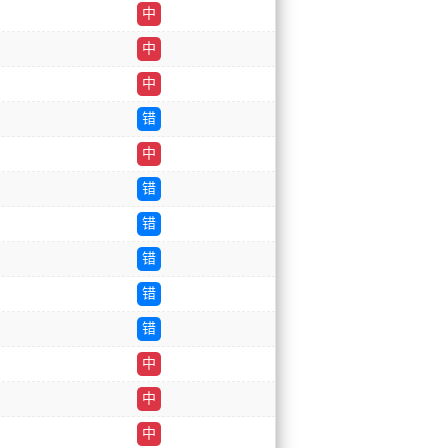
中
中
中
错
中
错
错
错
错
错
中
中
中