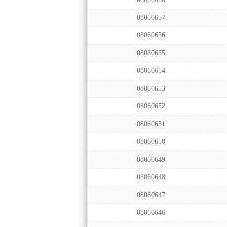
08060657
08060656
08060655
08060654
08060653
08060652
08060651
08060650
08060649
08060648
08060647
08060646