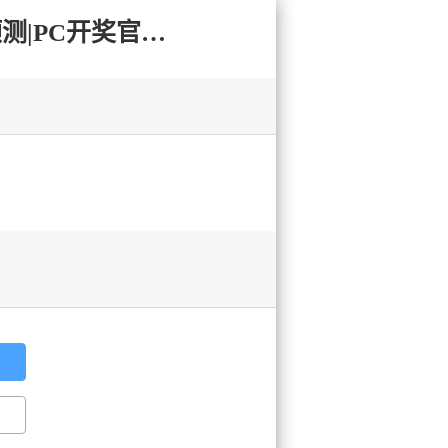
比特币28预测 永久预测:28yc.COm 加拿大2.8-加拿大28预测|PC开奖官网咪牌|加拿大28开奖结果预测官网_专注研究加拿大预测!