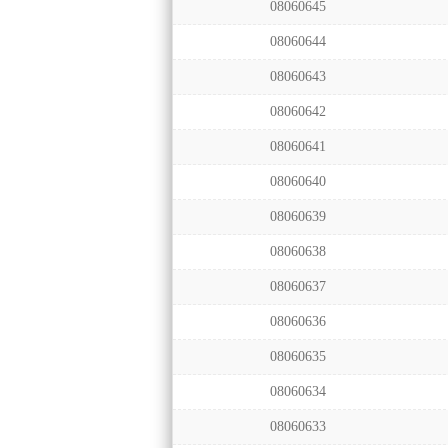
08060645
08060644
08060643
08060642
08060641
08060640
08060639
08060638
08060637
08060636
08060635
08060634
08060633