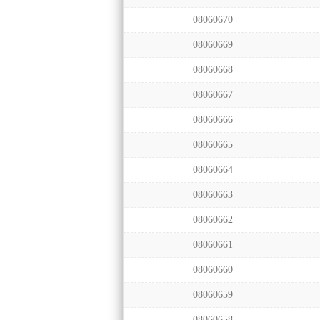
08060670
08060669
08060668
08060667
08060666
08060665
08060664
08060663
08060662
08060661
08060660
08060659
08060658