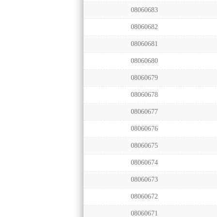
08060683
08060682
08060681
08060680
08060679
08060678
08060677
08060676
08060675
08060674
08060673
08060672
08060671