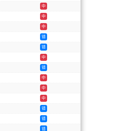
中
中
中
错
错
中
错
中
中
中
错
错
错