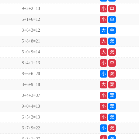
9+2+2=13
小
单
5+1+6=12
小
单
3+6+3=12
大
单
5+8+8=21
大
双
5+0+9=14
大
双
8+4+1=13
小
单
8+6+6=20
小
双
3+6+9=18
大
双
0+4+3=07
小
双
9+0+4=13
小
双
6+5+2=13
小
双
6+7+9=22
小
双
3+3+1=07
小
双