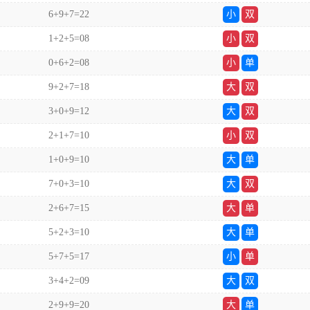
6+9+7=22
小
双
1+2+5=08
小
双
0+6+2=08
小
单
9+2+7=18
大
双
3+0+9=12
大
双
2+1+7=10
小
双
1+0+9=10
大
单
7+0+3=10
大
双
2+6+7=15
大
单
5+2+3=10
大
单
5+7+5=17
小
单
3+4+2=09
大
双
2+9+9=20
大
单