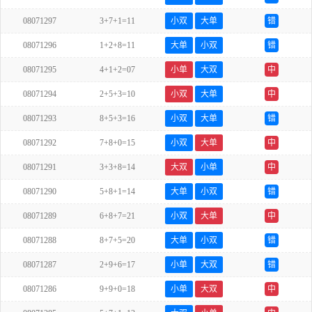
08071297
3+7+1=11
小双
大单
错
08071296
1+2+8=11
大单
小双
错
08071295
4+1+2=07
小单
大双
中
08071294
2+5+3=10
小双
大单
中
08071293
8+5+3=16
小双
大单
错
08071292
7+8+0=15
小双
大单
中
08071291
3+3+8=14
大双
小单
中
08071290
5+8+1=14
大单
小双
错
08071289
6+8+7=21
小双
大单
中
08071288
8+7+5=20
大单
小双
错
08071287
2+9+6=17
小单
大双
错
08071286
9+9+0=18
小单
大双
中