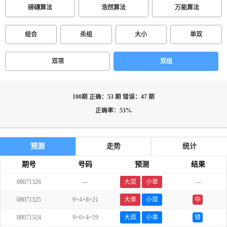
磅礴算法
浩然算法
万能算法
组合
杀组
大小
单双
双项
双组
100期 正确：53 期 错误：47 期
正确率：53%
预测
走势
统计
期号
号码
预测
结果
08071326
---
大双
小单
---
08071325
9+4+8=21
大单
小双
中
08071324
9+6+4=19
大双
小单
错