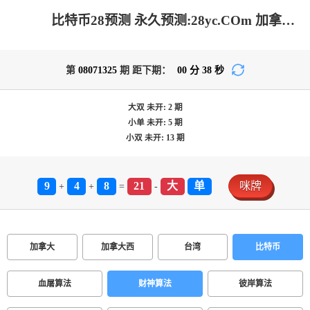
比特币28预测 永久预测:28yc.COm 加拿大2.8-加拿大28预测|PC开奖官网咪牌|加拿大28开奖结果预测官网_专注研究加拿大预测!
第
08071325
期 距下期：
00
分
38
秒
大双
未开:
2
期
小单
未开:
5
期
小双
未开:
13
期
9
4
8
21
大
单
咪牌
+
+
=
-
加拿大
加拿大西
台湾
比特币
血屠算法
财神算法
彼岸算法