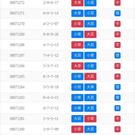
08071272
2+9+6=17
大单
小双
中
08071271
0+9+5=14
大单
小双
错
08071270
4+2+1=07
小单
大双
中
08071269
9+8+9=26
小单
大双
中
08071268
4+7+2=13
小单
大双
中
08071267
7+4+1=12
大双
小单
错
08071266
5+3+7=15
大单
小双
中
08071265
8+3+7=18
小单
大双
中
08071264
5+5+8=18
小双
大单
错
08071263
8+4+3=15
小单
大双
错
08071262
4+7+1=12
小单
大双
错
08071261
1+5+5=11
大双
小单
中
08071260
2+0+7=09
小单
大双
中