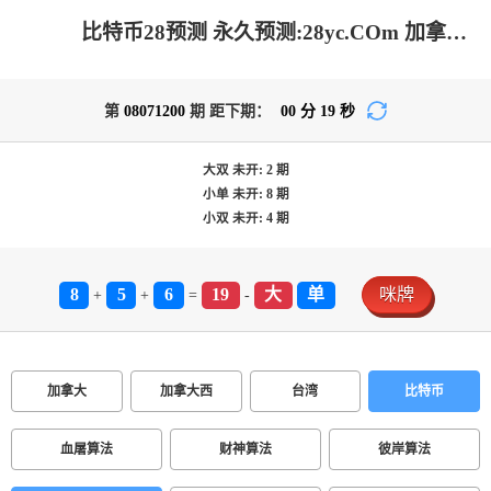
比特币28预测 永久预测:28yc.COm 加拿大2.8-加拿大28预测|PC开奖官网咪牌|加拿大28开奖结果预测官网_专注研究加拿大预测!
第
08071200
期 距下期：
00
分
19
秒
大双
未开:
2
期
小单
未开:
8
期
小双
未开:
4
期
8
5
6
19
大
单
咪牌
+
+
=
-
加拿大
加拿大西
台湾
比特币
血屠算法
财神算法
彼岸算法