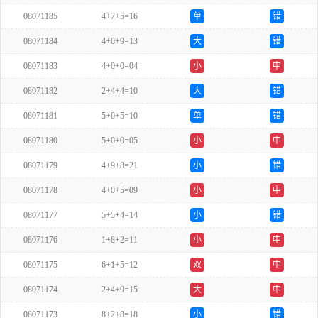
08071185
4+7+5=16
单
错
08071184
4+0+9=13
大
错
08071183
4+0+0=04
小
中
08071182
2+4+4=10
大
错
08071181
5+0+5=10
单
错
08071180
5+0+0=05
小
中
08071179
4+9+8=21
小
错
08071178
4+0+5=09
小
中
08071177
5+5+4=14
小
错
08071176
1+8+2=11
小
中
08071175
6+1+5=12
双
中
08071174
2+4+9=15
大
中
08071173
8+2+8=18
小
错