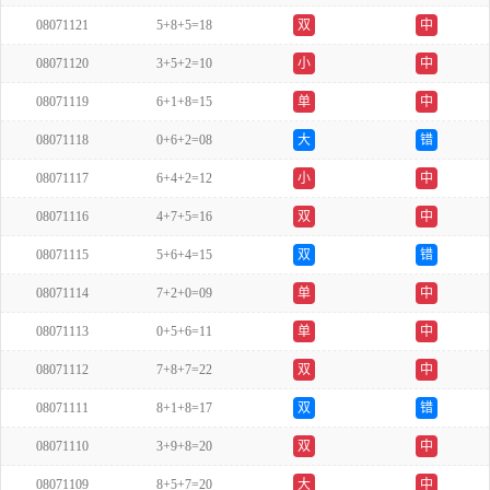
08071121
5+8+5=18
双
中
08071120
3+5+2=10
小
中
08071119
6+1+8=15
单
中
08071118
0+6+2=08
大
错
08071117
6+4+2=12
小
中
08071116
4+7+5=16
双
中
08071115
5+6+4=15
双
错
08071114
7+2+0=09
单
中
08071113
0+5+6=11
单
中
08071112
7+8+7=22
双
中
08071111
8+1+8=17
双
错
08071110
3+9+8=20
双
中
08071109
8+5+7=20
大
中