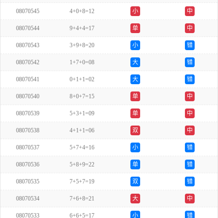
08070545
4+0+8=12
小
中
08070544
9+4+4=17
单
中
08070543
3+9+8=20
小
错
08070542
1+7+0=08
大
错
08070541
0+1+1=02
大
错
08070540
8+0+7=15
单
中
08070539
5+3+1=09
单
中
08070538
4+1+1=06
双
中
08070537
5+7+4=16
小
错
08070536
5+8+9=22
单
错
08070535
7+5+7=19
双
错
08070534
7+6+8=21
大
中
08070533
6+6+5=17
小
错