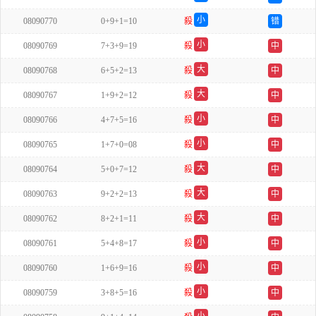
单
小
08090770
0+9+1=10
殺
错
双
小
08090769
7+3+9=19
殺
中
单
大
08090768
6+5+2=13
殺
中
双
大
08090767
1+9+2=12
殺
中
单
小
08090766
4+7+5=16
殺
中
单
小
08090765
1+7+0=08
殺
中
单
大
08090764
5+0+7=12
殺
中
单
大
08090763
9+2+2=13
殺
中
单
大
08090762
8+2+1=11
殺
中
单
小
08090761
5+4+8=17
殺
中
双
小
08090760
1+6+9=16
殺
中
双
小
08090759
3+8+5=16
殺
中
单