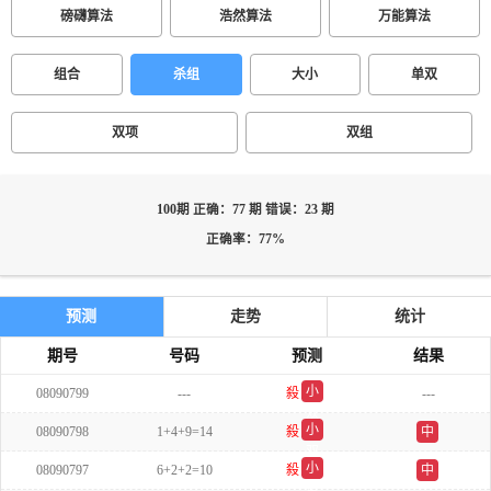
磅礴算法
浩然算法
万能算法
组合
杀组
大小
单双
双项
双组
100期 正确：77 期 错误：23 期
正确率：77%
预测
走势
统计
期号
号码
预测
结果
小
08090799
---
殺
---
双
小
08090798
1+4+9=14
殺
中
双
小
08090797
6+2+2=10
殺
中
单