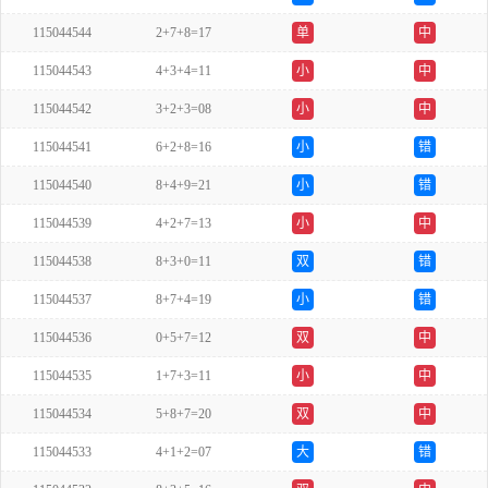
115044544
2+7+8=17
单
中
115044543
4+3+4=11
小
中
115044542
3+2+3=08
小
中
115044541
6+2+8=16
小
错
115044540
8+4+9=21
小
错
115044539
4+2+7=13
小
中
115044538
8+3+0=11
双
错
115044537
8+7+4=19
小
错
115044536
0+5+7=12
双
中
115044535
1+7+3=11
小
中
115044534
5+8+7=20
双
中
115044533
4+1+2=07
大
错