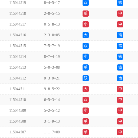
115044519
8+4+5=17
双
错
115044518
2+8+5=15
单
中
115044517
0+5+8=13
小
中
115044516
2+3+0=05
大
错
115044515
7+5+7=19
双
错
115044514
8+7+4=19
小
错
115044513
5+0+3=08
单
错
115044512
9+3+9=21
双
错
115044511
9+8+5=22
大
中
115044510
6+5+3=14
双
中
115044509
5+2+5=12
小
中
115044508
3+1+9=13
单
中
115044507
1+1+7=09
单
中