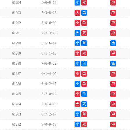
61294
5+0+9=14
小
双
中
61293
7+3+8=18
大
单
中
61292
3+0+6=09
小
单
中
61291
2+7+3=12
大
双
中
61290
3+5+6=14
小
单
错
61289
8+1+1=10
小
双
中
61288
7+6+9=22
小
单
错
61287
0+1+4=05
小
单
中
61286
6+9+2=17
小
单
中
61285
5+7+0=12
小
单
中
61284
5+6+4=15
大
双
中
61283
8+7+2=17
小
单
中
61282
9+0+9=18
小
双
中