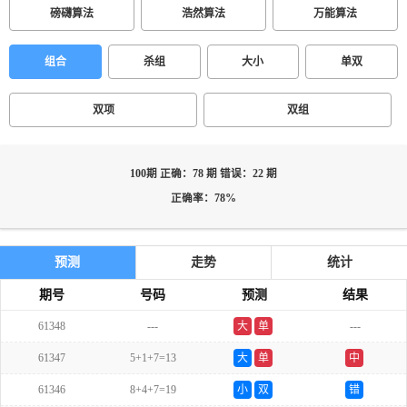
磅礴算法
浩然算法
万能算法
组合
杀组
大小
单双
双项
双组
100期 正确：78 期 错误：22 期
正确率：78%
预测
走势
统计
期号
号码
预测
结果
61348
---
大
单
---
61347
5+1+7=13
大
单
中
61346
8+4+7=19
小
双
错