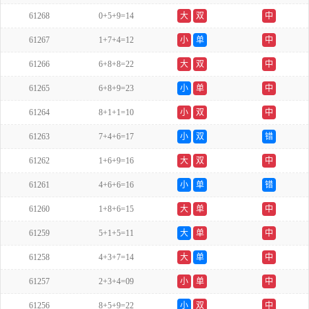
61268
0+5+9=14
大
双
中
61267
1+7+4=12
小
单
中
61266
6+8+8=22
大
双
中
61265
6+8+9=23
小
单
中
61264
8+1+1=10
小
双
中
61263
7+4+6=17
小
双
错
61262
1+6+9=16
大
双
中
61261
4+6+6=16
小
单
错
61260
1+8+6=15
大
单
中
61259
5+1+5=11
大
单
中
61258
4+3+7=14
大
单
中
61257
2+3+4=09
小
单
中
61256
8+5+9=22
小
双
中