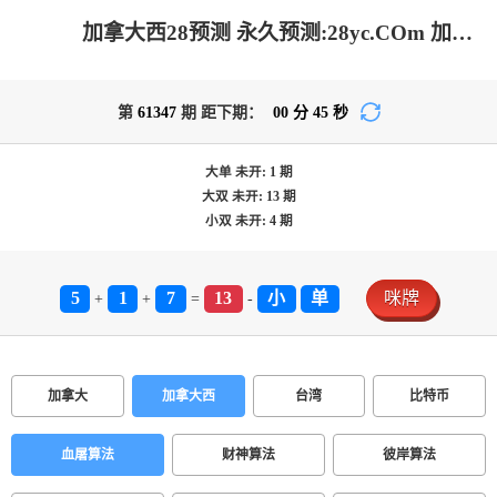
加拿大西28预测 永久预测:28yc.COm 加拿大2.8-加拿大28预测|PC开奖官网咪牌|加拿大28开奖结果预测官网_专注研究加拿大预测!
第
61347
期 距下期：
00
分
45
秒
大单
未开:
1
期
大双
未开:
13
期
小双
未开:
4
期
5
1
7
13
小
单
咪牌
+
+
=
-
加拿大
加拿大西
台湾
比特币
血屠算法
财神算法
彼岸算法