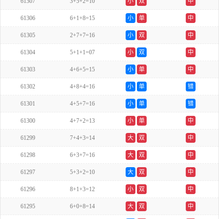
61307
3+5+2=10
小
双
中
61306
6+1+8=15
小
单
中
61305
2+7+7=16
小
双
中
61304
5+1+1=07
小
双
中
61303
4+6+5=15
小
单
中
61302
4+8+4=16
小
单
错
61301
4+5+7=16
小
单
错
61300
4+7+2=13
小
单
中
61299
7+4+3=14
大
双
中
61298
6+3+7=16
大
双
中
61297
5+3+2=10
大
双
中
61296
8+1+3=12
小
双
中
61295
6+0+8=14
大
双
中