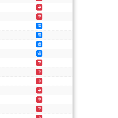
中
中
错
错
错
错
中
中
中
中
中
中
中