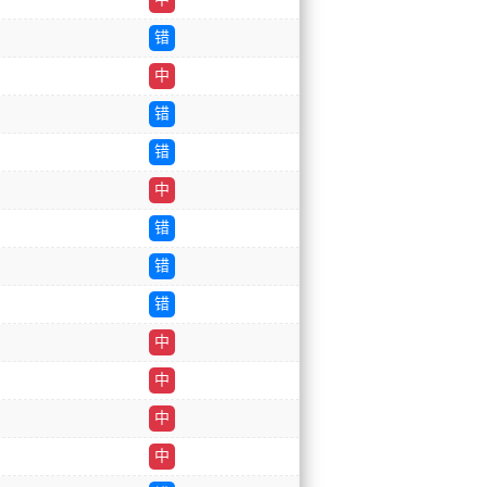
错
中
错
错
中
错
错
错
中
中
中
中