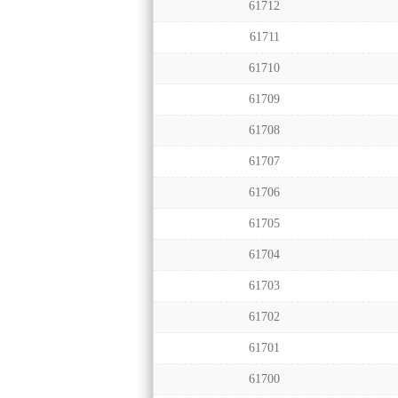
61712
61711
61710
61709
61708
61707
61706
61705
61704
61703
61702
61701
61700