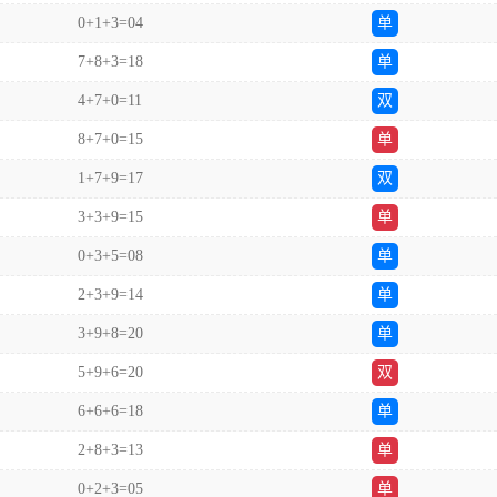
0+1+3=04
单
7+8+3=18
单
4+7+0=11
双
8+7+0=15
单
1+7+9=17
双
3+3+9=15
单
0+3+5=08
单
2+3+9=14
单
3+9+8=20
单
5+9+6=20
双
6+6+6=18
单
2+8+3=13
单
0+2+3=05
单