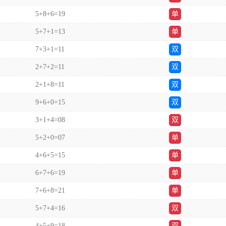
5+8+6=19
单
5+7+1=13
单
7+3+1=11
双
2+7+2=11
双
2+1+8=11
双
9+6+0=15
双
3+1+4=08
双
5+2+0=07
单
4+6+5=15
单
6+7+6=19
单
7+6+8=21
单
5+7+4=16
双
4+5+9=18
双