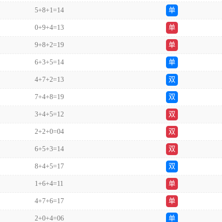
5+8+1=14
单
0+9+4=13
单
9+8+2=19
单
6+3+5=14
单
4+7+2=13
双
7+4+8=19
双
3+4+5=12
双
2+2+0=04
双
6+5+3=14
双
8+4+5=17
双
1+6+4=11
单
4+7+6=17
单
2+0+4=06
单