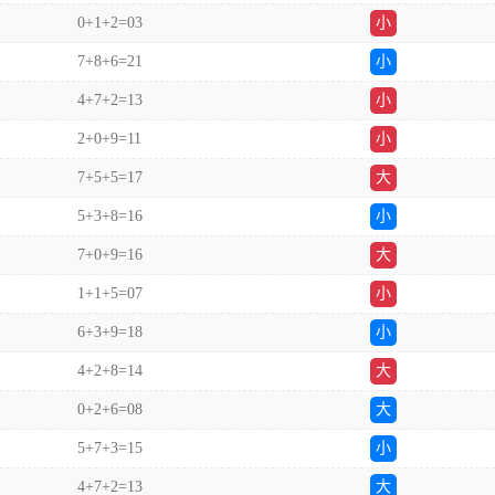
0+1+2=03
小
7+8+6=21
小
4+7+2=13
小
2+0+9=11
小
7+5+5=17
大
5+3+8=16
小
7+0+9=16
大
1+1+5=07
小
6+3+9=18
小
4+2+8=14
大
0+2+6=08
大
5+7+3=15
小
4+7+2=13
大