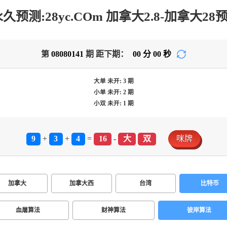
第
08080141
期 距下期：
00
分
00
秒
大单
未开:
3
期
小单
未开:
2
期
小双
未开:
1
期
9
+
3
+
4
=
16
-
大
双
咪牌
加拿大
加拿大西
台湾
比特币
血屠算法
财神算法
彼岸算法