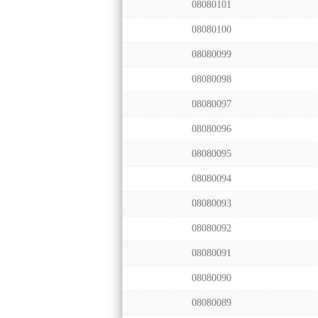
08080101
08080100
08080099
08080098
08080097
08080096
08080095
08080094
08080093
08080092
08080091
08080090
08080089