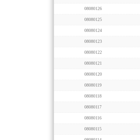
08080126
08080125
08080124
08080123
08080122
08080121
08080120
08080119
08080118
08080117
08080116
08080115
08080114