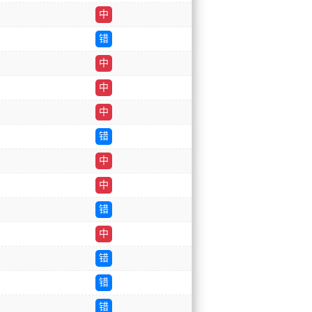
中
错
中
中
中
错
中
中
错
中
错
错
错