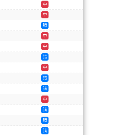
中
中
错
中
中
错
中
错
错
中
错
错
错