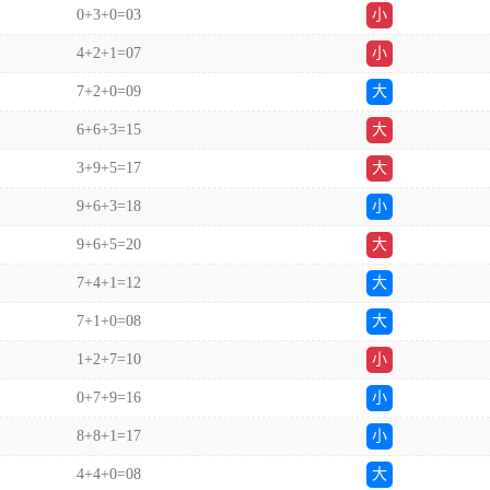
0+3+0=03
小
4+2+1=07
小
7+2+0=09
大
6+6+3=15
大
3+9+5=17
大
9+6+3=18
小
9+6+5=20
大
7+4+1=12
大
7+1+0=08
大
1+2+7=10
小
0+7+9=16
小
8+8+1=17
小
4+4+0=08
大