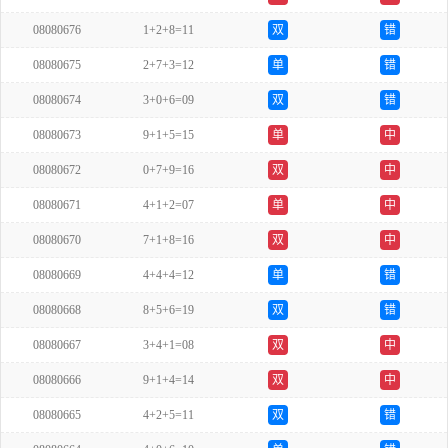
08080676
1+2+8=11
双
错
08080675
2+7+3=12
单
错
08080674
3+0+6=09
双
错
08080673
9+1+5=15
单
中
08080672
0+7+9=16
双
中
08080671
4+1+2=07
单
中
08080670
7+1+8=16
双
中
08080669
4+4+4=12
单
错
08080668
8+5+6=19
双
错
08080667
3+4+1=08
双
中
08080666
9+1+4=14
双
中
08080665
4+2+5=11
双
错