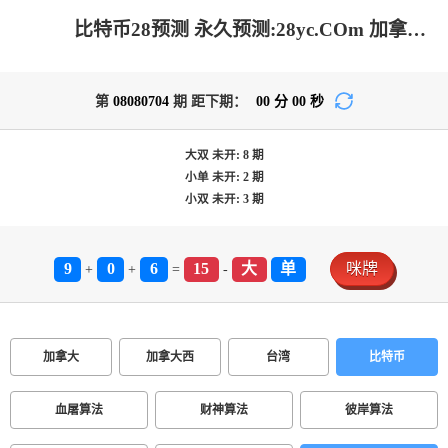
比特币28预测 永久预测:28yc.COm 加拿大2.8-加拿大28预测|PC开奖官网咪牌|加拿大28开奖结果预测官网_专注研究加拿大预测!
第
08080704
期 距下期：
00
分
00
秒
大双
未开:
8
期
小单
未开:
2
期
小双
未开:
3
期
9
0
6
15
大
单
咪牌
+
+
=
-
加拿大
加拿大西
台湾
比特币
血屠算法
财神算法
彼岸算法