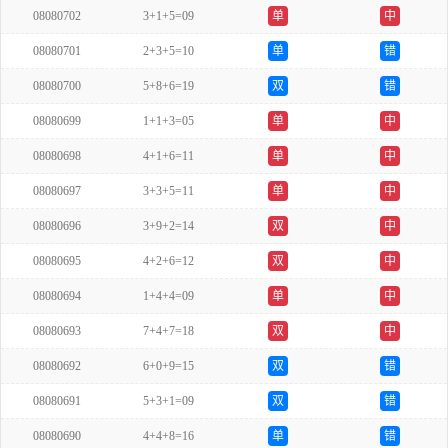
08080702
3+1+5=09
单
中
08080701
2+3+5=10
单
错
08080700
5+8+6=19
双
错
08080699
1+1+3=05
单
中
08080698
4+1+6=11
单
中
08080697
3+3+5=11
单
中
08080696
3+9+2=14
双
中
08080695
4+2+6=12
双
中
08080694
1+4+4=09
单
中
08080693
7+4+7=18
双
中
08080692
6+0+9=15
双
错
08080691
5+3+1=09
双
错
08080690
4+4+8=16
单
错